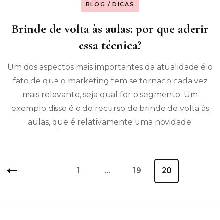
BLOG / DICAS
Brinde de volta às aulas: por que aderir
essa técnica?
Um dos aspectos mais importantes da atualidade é o
fato de que o marketing tem se tornado cada vez
mais relevante, seja qual for o segmento. Um
exemplo disso é o do recurso de brinde de volta às
aulas, que é relativamente uma novidade.
Paginação
Página
1
…
Página
19
Página
20
de
posts