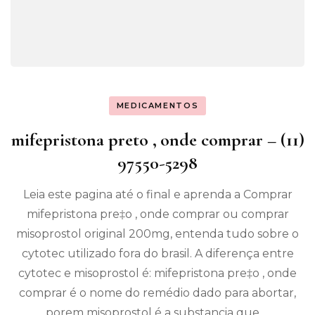
MEDICAMENTOS
mifepristona preto ‚ onde comprar – (11)
97550-5298
Leia este pagina até o final e aprenda a Comprar
mifepristona pre‡o ‚ onde comprar ou comprar
misoprostol original 200mg, entenda tudo sobre o
cytotec utilizado fora do brasil. A diferença entre
cytotec e misoprostol é: mifepristona pre‡o ‚ onde
comprar é o nome do remédio dado para abortar,
porem misoprostol é a substancia que …