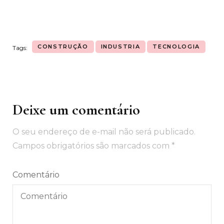
CONSTRUÇÃO
INDUSTRIA
TECNOLOGIA
Tags:
Deixe um comentário
Navegação
de
O seu endereço de e-mail não será publicado.
post
Campos obrigatórios são marcados com
*
Comentário