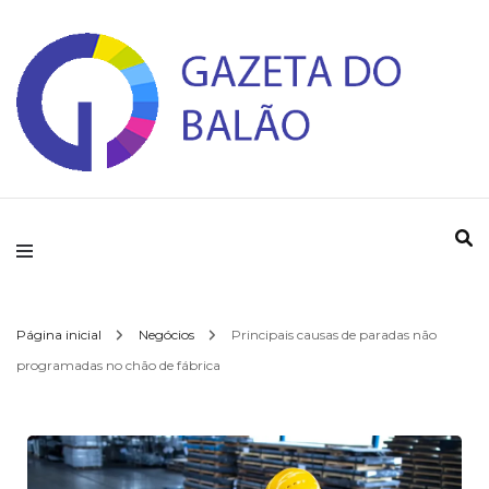
Gazeta do Balao
Página inicial
Negócios
Principais causas de paradas não
programadas no chão de fábrica