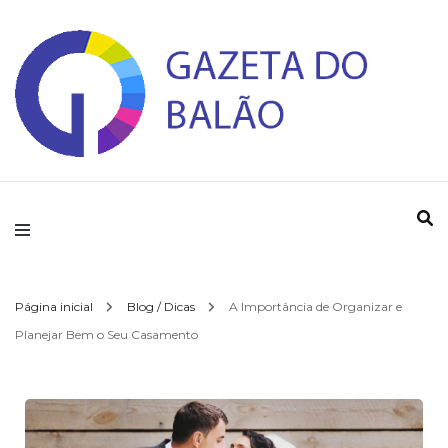
Gazeta do Balao
Página inicial
Blog / Dicas
A Importância de Organizar e
Planejar Bem o Seu Casamento