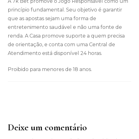
A 7k Bet promove o Jogo Responsável como um
princípio fundamental. Seu objetivo é garantir
que as apostas sejam uma forma de
entretenimento saudável e não uma fonte de
renda. A Casa promove suporte a quem precisa
de orientação, e conta com uma Central de
Atendimento está disponível 24 horas.
Proibido para menores de 18 anos.
Deixe um comentário
Navegação
de