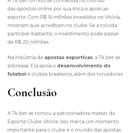
A 7k bet tornou-se conhecida no mundo
das
apostas online
por sua ética e apoio ao
esporte. Com R$ 16 milhões investidos no Vitória,
mostram que acreditam no clube. Se a torcida
participar bastante, o investimento pode passar
de R$ 20 milhões.
Na indústria de
apostas esportivas
, a 7k bet se
sobressai. Ela apoia o
desenvolvimento do
futebol
e clubes brasileiros, além dos torcedores.
Conclusão
A 7k bet se tornou a patrocinadora master do
Esporte Clube Vitória. Isso marca um momento
importante para o clube e o mundo das apostas