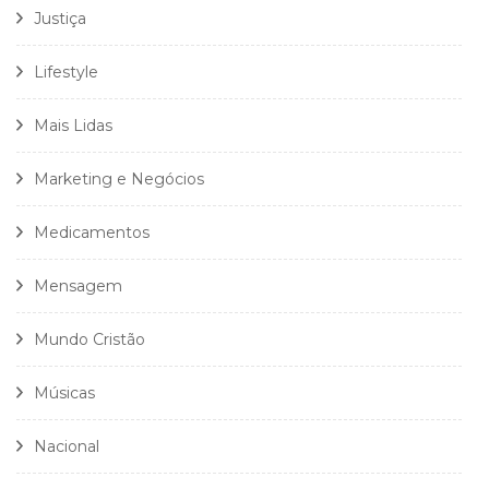
Justiça
Lifestyle
Mais Lidas
Marketing e Negócios
Medicamentos
Mensagem
Mundo Cristão
Músicas
Nacional