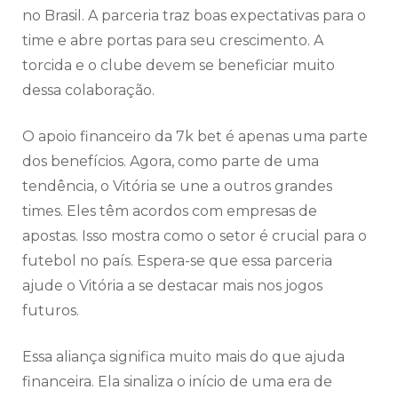
no Brasil. A parceria traz boas expectativas para o
time e abre portas para seu crescimento. A
torcida e o clube devem se beneficiar muito
dessa colaboração.
O apoio financeiro da 7k bet é apenas uma parte
dos benefícios. Agora, como parte de uma
tendência, o Vitória se une a outros grandes
times. Eles têm acordos com empresas de
apostas. Isso mostra como o setor é crucial para o
futebol no país. Espera-se que essa parceria
ajude o Vitória a se destacar mais nos jogos
futuros.
Essa aliança significa muito mais do que ajuda
financeira. Ela sinaliza o início de uma era de