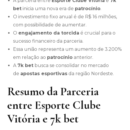
A parceria entre
Esporte Clube Vitória
e
7k
bet
inicia uma nova era de
patrocínio
.
O investimento fixo anual é de R$ 16 milhões,
com possibilidade de aumentar.
O
engajamento da torcida
é crucial para o
sucesso financeiro da parceria.
Essa união representa um aumento de 3.200%
em relação ao
patrocínio
anterior.
A
7k bet
busca se consolidar no mercado
de
apostas esportivas
da região Nordeste.
Resumo da Parceria
entre Esporte Clube
Vitória e 7k bet