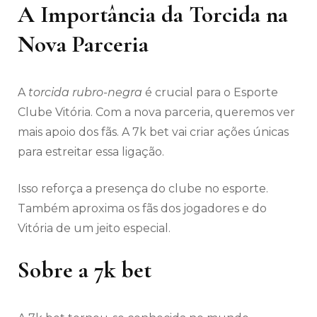
A Importância da Torcida na
Nova Parceria
A
torcida rubro-negra
é crucial para o Esporte
Clube Vitória. Com a nova parceria, queremos ver
mais apoio dos fãs. A 7k bet vai criar ações únicas
para estreitar essa ligação.
Isso reforça a presença do clube no esporte.
Também aproxima os fãs dos jogadores e do
Vitória de um jeito especial.
Sobre a 7k bet