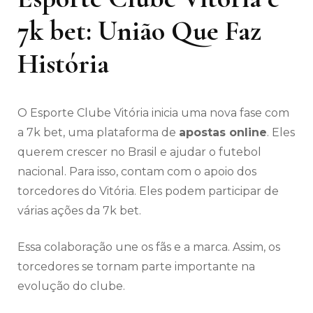
7k bet: União Que Faz
História
O Esporte Clube Vitória inicia uma nova fase com
a 7k bet, uma plataforma de
apostas online
. Eles
querem crescer no Brasil e ajudar o futebol
nacional. Para isso, contam com o apoio dos
torcedores do Vitória. Eles podem participar de
várias ações da 7k bet.
Essa colaboração une os fãs e a marca. Assim, os
torcedores se tornam parte importante na
evolução do clube.