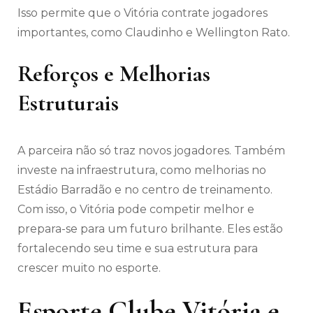
Isso permite que o Vitória contrate jogadores
importantes, como Claudinho e Wellington Rato.
Reforços e Melhorias
Estruturais
A parceira não só traz novos jogadores. Também
investe na infraestrutura, como melhorias no
Estádio Barradão e no centro de treinamento.
Com isso, o Vitória pode competir melhor e
prepara-se para um futuro brilhante. Eles estão
fortalecendo seu time e sua estrutura para
crescer muito no esporte.
Esporte Clube Vitória e