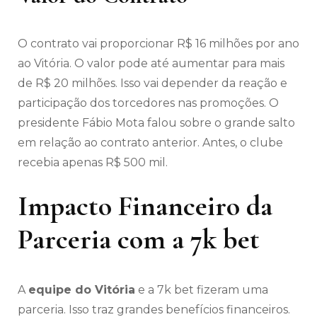
O contrato vai proporcionar R$ 16 milhões por ano
ao Vitória. O valor pode até aumentar para mais
de R$ 20 milhões. Isso vai depender da reação e
participação dos torcedores nas promoções. O
presidente Fábio Mota falou sobre o grande salto
em relação ao contrato anterior. Antes, o clube
recebia apenas R$ 500 mil.
Impacto Financeiro da
Parceria com a 7k bet
A
equipe do Vitória
e a 7k bet fizeram uma
parceria. Isso traz grandes benefícios financeiros.