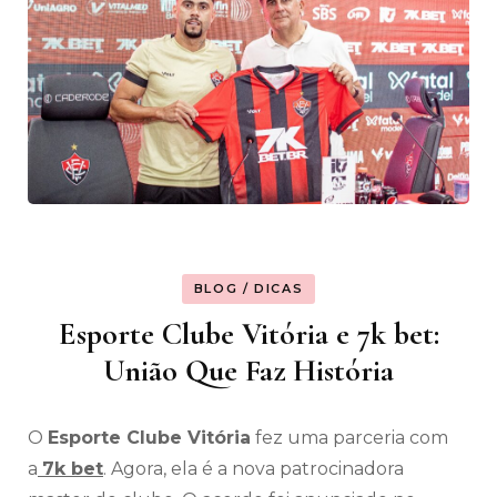
BLOG / DICAS
Esporte Clube Vitória e 7k bet:
União Que Faz História
O
Esporte Clube Vitória
fez uma parceria com
a
7k bet
. Agora, ela é a nova patrocinadora