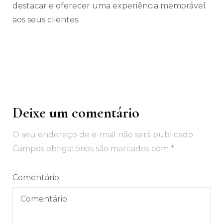
destacar e oferecer uma experiência memorável
aos seus clientes.
Deixe um comentário
Navegação
de
O seu endereço de e-mail não será publicado.
post
Campos obrigatórios são marcados com
*
Comentário