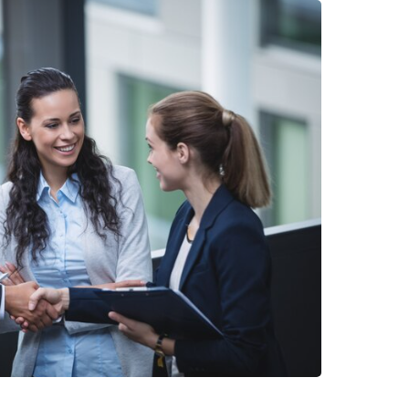
os gerais
enimento