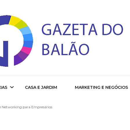
 do Balao
IAS
CASA E JARDIM
MARKETING E NEGÓCIOS
de Networking para Empresários
ade
cional