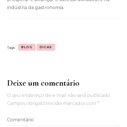
indústria da gastronomia.
BLOG
DICAS
Tags:
Deixe um comentário
Navegação
de
O seu endereço de e-mail não será publicado.
post
Campos obrigatórios são marcados com
*
Comentário