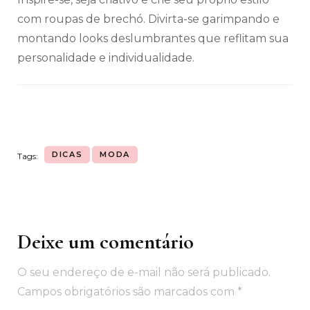
com roupas de brechó. Divirta-se garimpando e
montando looks deslumbrantes que reflitam sua
personalidade e individualidade.
DICAS
MODA
Tags:
Deixe um comentário
Navegação
de
O seu endereço de e-mail não será publicado.
post
Campos obrigatórios são marcados com
*