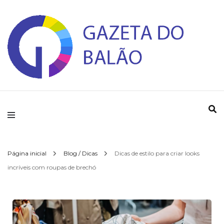
Gazeta do Balao
Página inicial
Blog / Dicas
Dicas de estilo para criar looks
incríveis com roupas de brechó