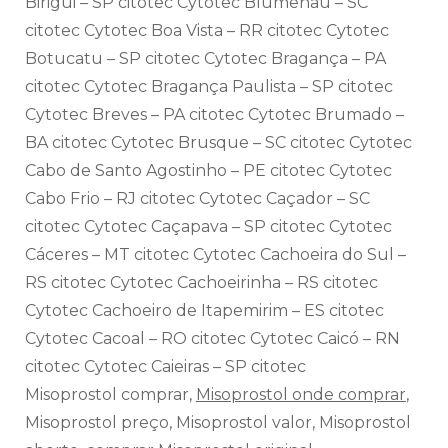
Birigui – SP citotec Cytotec Blumenau – SC
citotec Cytotec Boa Vista – RR citotec Cytotec
Botucatu – SP citotec Cytotec Bragança – PA
citotec Cytotec Bragança Paulista – SP citotec
Cytotec Breves – PA citotec Cytotec Brumado –
BA citotec Cytotec Brusque – SC citotec Cytotec
Cabo de Santo Agostinho – PE citotec Cytotec
Cabo Frio – RJ citotec Cytotec Caçador – SC
citotec Cytotec Caçapava – SP citotec Cytotec
Cáceres – MT citotec Cytotec Cachoeira do Sul –
RS citotec Cytotec Cachoeirinha – RS citotec
Cytotec Cachoeiro de Itapemirim – ES citotec
Cytotec Cacoal – RO citotec Cytotec Caicó – RN
citotec Cytotec Caieiras – SP citotec
Misoprostol comprar,
Misoprostol onde comprar
,
Misoprostol preço, Misoprostol valor, Misoprostol