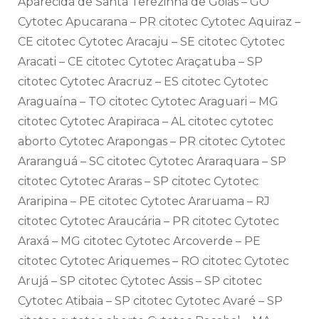
Aparecida de Santa Terezinha de Goiás – GO
Cytotec Apucarana – PR citotec Cytotec Aquiraz –
CE citotec Cytotec Aracaju – SE citotec Cytotec
Aracati – CE citotec Cytotec Araçatuba – SP
citotec Cytotec Aracruz – ES citotec Cytotec
Araguaína – TO citotec Cytotec Araguari – MG
citotec Cytotec Arapiraca – AL citotec cytotec
aborto Cytotec Arapongas – PR citotec Cytotec
Araranguá – SC citotec Cytotec Araraquara – SP
citotec Cytotec Araras – SP citotec Cytotec
Araripina – PE citotec Cytotec Araruama – RJ
citotec Cytotec Araucária – PR citotec Cytotec
Araxá – MG citotec Cytotec Arcoverde – PE
citotec Cytotec Ariquemes – RO citotec Cytotec
Arujá – SP citotec Cytotec Assis – SP citotec
Cytotec Atibaia – SP citotec Cytotec Avaré – SP