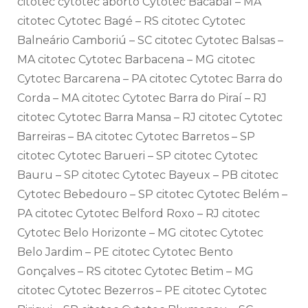
citotec cytotec aborto Cytotec Bacabal – MA
citotec Cytotec Bagé – RS citotec Cytotec
Balneário Camboriú – SC citotec Cytotec Balsas –
MA citotec Cytotec Barbacena – MG citotec
Cytotec Barcarena – PA citotec Cytotec Barra do
Corda – MA citotec Cytotec Barra do Piraí – RJ
citotec Cytotec Barra Mansa – RJ citotec Cytotec
Barreiras – BA citotec Cytotec Barretos – SP
citotec Cytotec Barueri – SP citotec Cytotec
Bauru – SP citotec Cytotec Bayeux – PB citotec
Cytotec Bebedouro – SP citotec Cytotec Belém –
PA citotec Cytotec Belford Roxo – RJ citotec
Cytotec Belo Horizonte – MG citotec Cytotec
Belo Jardim – PE citotec Cytotec Bento
Gonçalves – RS citotec Cytotec Betim – MG
citotec Cytotec Bezerros – PE citotec Cytotec