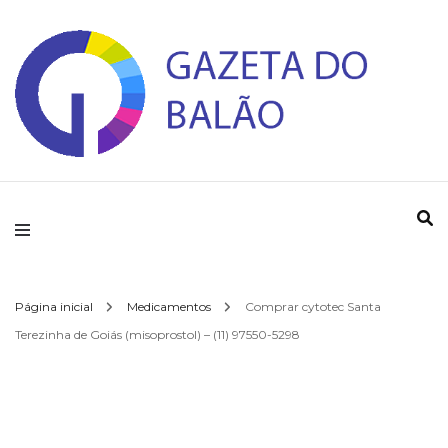
Gazeta do Balao
Página inicial
Medicamentos
Comprar cytotec Santa
Terezinha de Goiás (misoprostol) – (11) 97550-5298