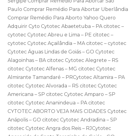
Sergipe Comprar Remédio Para Abortar São
Paulo Comprar Remédio Para Abortar Uberlândia
Comprar Remédio Para Aborto Yahoo Quero
Adquirir Cyto Cytotec Abaetetuba – PA citotec –
cytotec Cytotec Abreu e Lima – PE citotec –
cytotec Cytotec Açailândia – MA citotec – cytotec
Cytotec Águas Lindas de Goiás – GO Cytotec
Alagoinhas – BA citotec Cytotec Alegrete – RS
citotec Cytotec Alfenas – MG citotec Cytotec
Almirante Tamandaré – PRCytotec Altamira – PA
citotec Cytotec Alvorada – RS citotec Cytotec
Americana – SP citotec Cytotec Amparo – SP
citotec Cytotec Ananindeua – PA citotec
CYTOTEC ABORTO VEJA MAIS CIDADES Cytotec
Anápolis – GO citotec Cytotec Andradina – SP
citotec Cytotec Angra dos Reis – RJCytotec