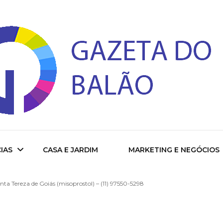
 do Balao
IAS
CASA E JARDIM
MARKETING E NEGÓCIOS
ta Tereza de Goiás (misoprostol) – (11) 97550-5298
ade
cional