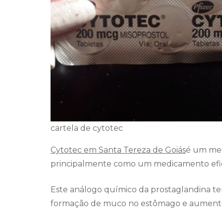
cartela de cytotec
Cytotec em Santa Tereza de Goiás
é um med
principalmente como um medicamento efica
Este análogo químico da prostaglandina te
formação de muco no estômago e aumento 