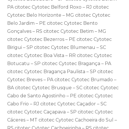
PA citotec Cytotec Belford Roxo – RJ citotec
Cytotec Belo Horizonte – MG citotec Cytotec
Belo Jardim – PE citotec Cytotec Bento
Gonçalves – RS citotec Cytotec Betim – MG
citotec Cytotec Bezerros – PE citotec Cytotec
Birigui – SP citotec Cytotec Blumenau – SC
citotec Cytotec Boa Vista – RR citotec Cytotec
Botucatu – SP citotec Cytotec Bragança – PA
citotec Cytotec Bragança Paulista – SP citotec
Cytotec Breves – PA citotec Cytotec Brumado –
BA citotec Cytotec Brusque – SC citotec Cytotec
Cabo de Santo Agostinho – PE citotec Cytotec
Cabo Frio – RJ citotec Cytotec Caçador – SC
citotec Cytotec Caçapava – SP citotec Cytotec
Cáceres – MT citotec Cytotec Cachoeira do Sul –
RS citotec Cytotec Cachoeirinha – RS citotec