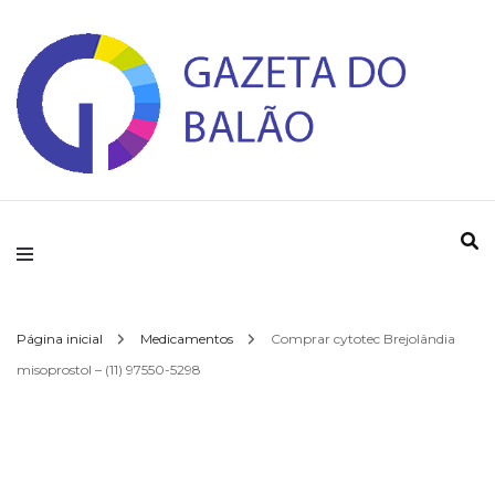
Gazeta do Balao
Página inicial
Medicamentos
Comprar cytotec Brejolândia
misoprostol – (11) 97550-5298