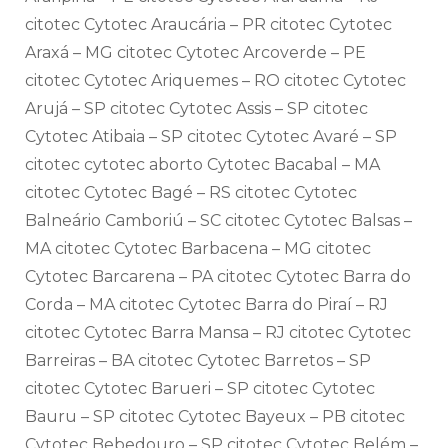
citotec Cytotec Araucária – PR citotec Cytotec
Araxá – MG citotec Cytotec Arcoverde – PE
citotec Cytotec Ariquemes – RO citotec Cytotec
Arujá – SP citotec Cytotec Assis – SP citotec
Cytotec Atibaia – SP citotec Cytotec Avaré – SP
citotec cytotec aborto Cytotec Bacabal – MA
citotec Cytotec Bagé – RS citotec Cytotec
Balneário Camboriú – SC citotec Cytotec Balsas –
MA citotec Cytotec Barbacena – MG citotec
Cytotec Barcarena – PA citotec Cytotec Barra do
Corda – MA citotec Cytotec Barra do Piraí – RJ
citotec Cytotec Barra Mansa – RJ citotec Cytotec
Barreiras – BA citotec Cytotec Barretos – SP
citotec Cytotec Barueri – SP citotec Cytotec
Bauru – SP citotec Cytotec Bayeux – PB citotec
Cytotec Bebedouro – SP citotec Cytotec Belém –