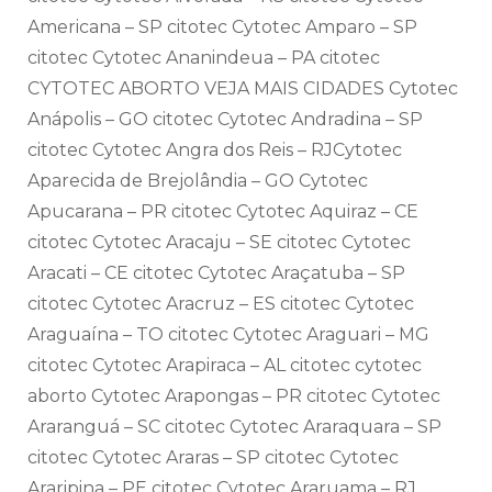
Americana – SP citotec Cytotec Amparo – SP
citotec Cytotec Ananindeua – PA citotec
CYTOTEC ABORTO VEJA MAIS CIDADES Cytotec
Anápolis – GO citotec Cytotec Andradina – SP
citotec Cytotec Angra dos Reis – RJCytotec
Aparecida de Brejolândia – GO Cytotec
Apucarana – PR citotec Cytotec Aquiraz – CE
citotec Cytotec Aracaju – SE citotec Cytotec
Aracati – CE citotec Cytotec Araçatuba – SP
citotec Cytotec Aracruz – ES citotec Cytotec
Araguaína – TO citotec Cytotec Araguari – MG
citotec Cytotec Arapiraca – AL citotec cytotec
aborto Cytotec Arapongas – PR citotec Cytotec
Araranguá – SC citotec Cytotec Araraquara – SP
citotec Cytotec Araras – SP citotec Cytotec
Araripina – PE citotec Cytotec Araruama – RJ