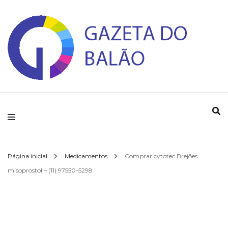
Gazeta do Balao
Página inicial
Medicamentos
Comprar cytotec Brejões
misoprostol – (11) 97550-5298