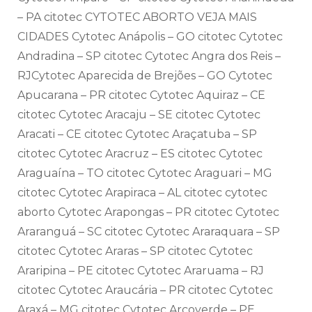
– PA citotec CYTOTEC ABORTO VEJA MAIS
CIDADES Cytotec Anápolis – GO citotec Cytotec
Andradina – SP citotec Cytotec Angra dos Reis –
RJCytotec Aparecida de Brejões – GO Cytotec
Apucarana – PR citotec Cytotec Aquiraz – CE
citotec Cytotec Aracaju – SE citotec Cytotec
Aracati – CE citotec Cytotec Araçatuba – SP
citotec Cytotec Aracruz – ES citotec Cytotec
Araguaína – TO citotec Cytotec Araguari – MG
citotec Cytotec Arapiraca – AL citotec cytotec
aborto Cytotec Arapongas – PR citotec Cytotec
Araranguá – SC citotec Cytotec Araraquara – SP
citotec Cytotec Araras – SP citotec Cytotec
Araripina – PE citotec Cytotec Araruama – RJ
citotec Cytotec Araucária – PR citotec Cytotec
Araxá – MG citotec Cytotec Arcoverde – PE