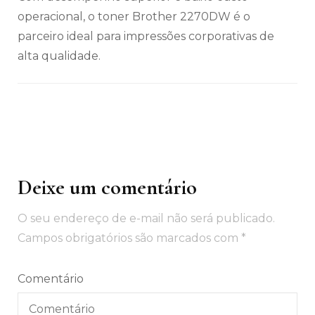
operacional, o toner Brother 2270DW é o
parceiro ideal para impressões corporativas de
alta qualidade.
Deixe um comentário
Navegação
de
O seu endereço de e-mail não será publicado.
post
Campos obrigatórios são marcados com
*
Comentário