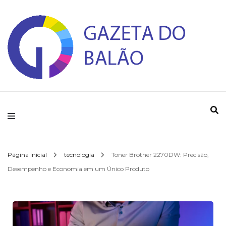
Gazeta do Balao
Página inicial
tecnologia
Toner Brother 2270DW: Precisão,
Desempenho e Economia em um Único Produto