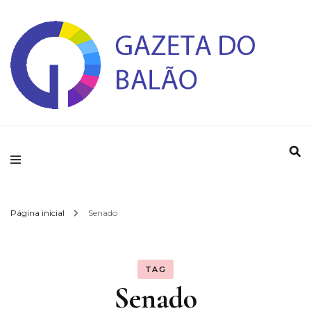
Gazeta do Balao
Página inicial
Senado
TAG
Senado