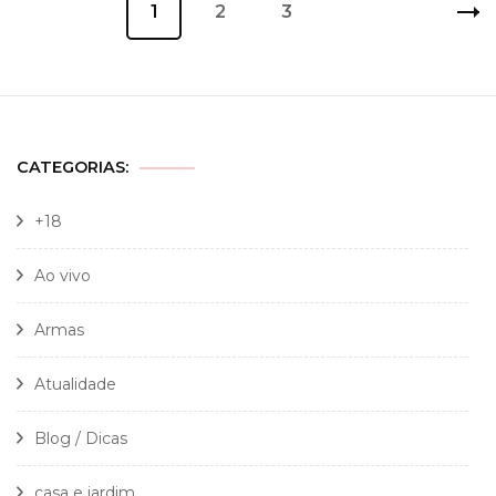
Página
1
Página
2
Página
3
de
posts
CATEGORIAS:
+18
Ao vivo
Armas
Atualidade
Blog / Dicas
casa e jardim