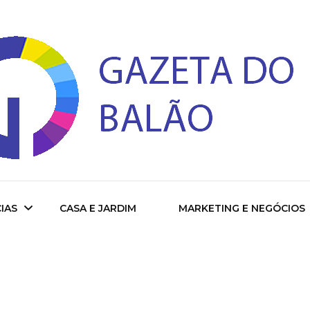
 do Balao
IAS
CASA E JARDIM
MARKETING E NEGÓCIOS
ade
cional