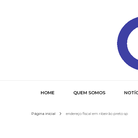
Gazeta
HOME
QUEM SOMOS
NOTÍC
Página inicial
endereço fiscal em ribeirão preto sp
Socied
Interna