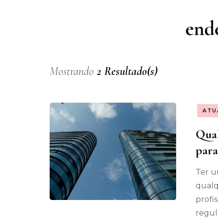
Assunt
ende
Entret
Mostrando
2 Resultado(s)
ATU
Qual
para
Ter u
qualq
profis
regul