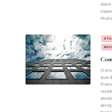
Além 
traze
Muito
ATU
NEG
Como
O end
que d
Preto
receb
ativi
servi