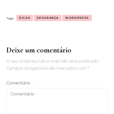
DICAS
SEGURANÇA
WORDPRESS
Tags:
Deixe um comentário
Navegação
de
O seu endereço de e-mail não será publicado.
post
Campos obrigatórios são marcados com
*
Comentário