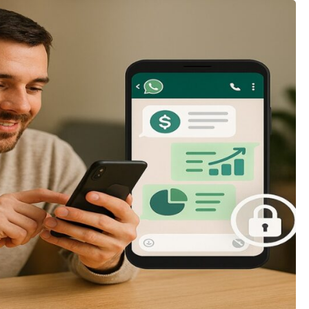
os gerais
enimento