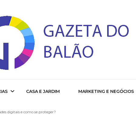
 do Balao
IAS
CASA E JARDIM
MARKETING E NEGÓCIOS
udes digitais e como se proteger?
ade
cional