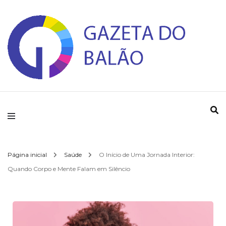
Gazeta do Balao
Página inicial
Saúde
O Início de Uma Jornada Interior:
Quando Corpo e Mente Falam em Silêncio