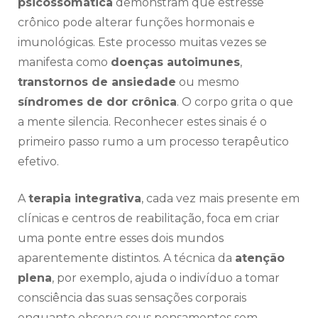
psicossomática
demonstram que estresse
crônico pode alterar funções hormonais e
imunológicas. Este processo muitas vezes se
manifesta como
doenças autoimunes
,
transtornos de ansiedade
ou mesmo
síndromes de dor crônica
. O corpo grita o que
a mente silencia. Reconhecer estes sinais é o
primeiro passo rumo a um processo terapêutico
efetivo.
A
terapia integrativa
, cada vez mais presente em
clínicas e centros de reabilitação, foca em criar
uma ponte entre esses dois mundos
aparentemente distintos. A técnica da
atenção
plena
, por exemplo, ajuda o indivíduo a tomar
consciência das suas sensações corporais
enquanto observa seus pensamentos sem