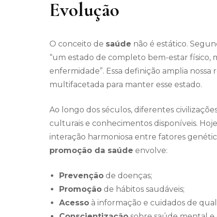
Evolução
O conceito de
saúde
não é estático. Segu
“um estado de completo bem-estar físico, m
enfermidade”. Essa definição amplia nossa
multifacetada para manter esse estado.
Ao longo dos séculos, diferentes civilizaçõ
culturais e conhecimentos disponíveis. H
interação harmoniosa entre fatores genético
promoção da saúde
envolve:
Prevenção
de doenças;
Promoção
de hábitos saudáveis;
Acesso
à informação e cuidados de qual
Conscientização
sobre saúde mental e 