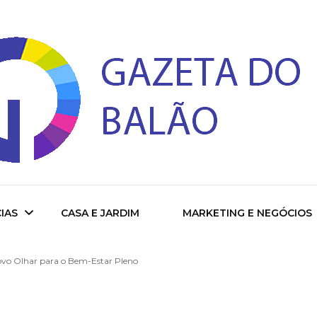
 do Balao
IAS
CASA E JARDIM
MARKETING E NEGÓCIOS
ovo Olhar para o Bem-Estar Pleno
ade
cional