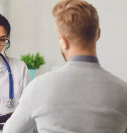
os gerais
enimento