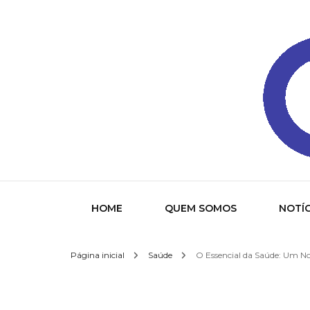
Gazeta
HOME
QUEM SOMOS
NOTÍC
Página inicial
Saúde
O Essencial da Saúde: Um N
Socied
Interna