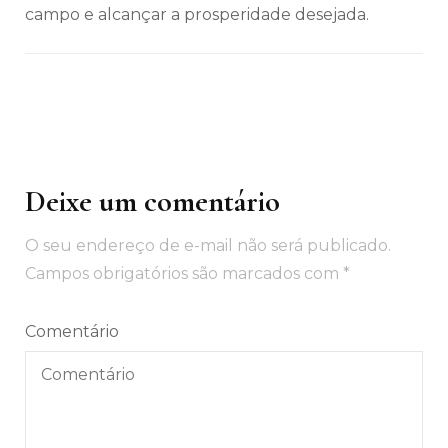
campo e alcançar a prosperidade desejada.
Deixe um comentário
Navegação
de
O seu endereço de e-mail não será publicado.
post
Campos obrigatórios são marcados com
*
Comentário