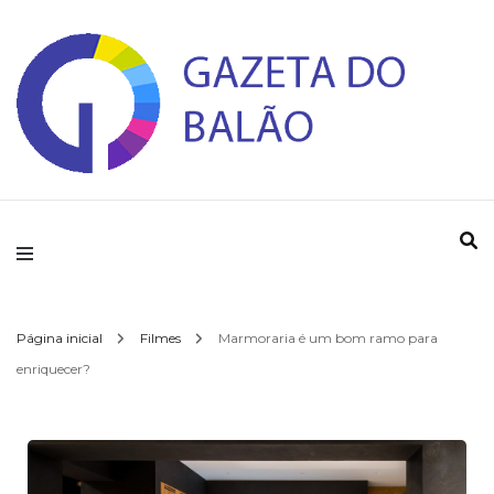
Gazeta do Balao
Página inicial
Filmes
Marmoraria é um bom ramo para
enriquecer?