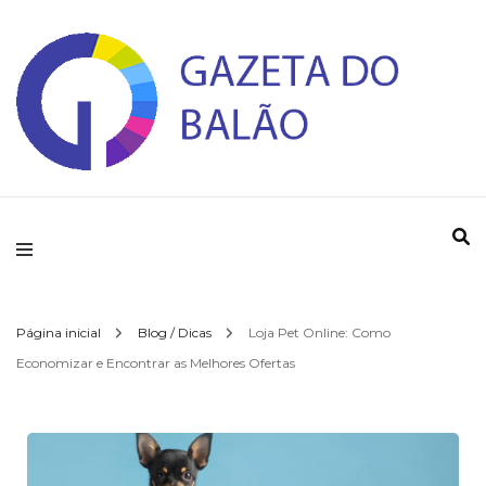
Gazeta do Balao
Página inicial
Blog / Dicas
Loja Pet Online: Como
Economizar e Encontrar as Melhores Ofertas