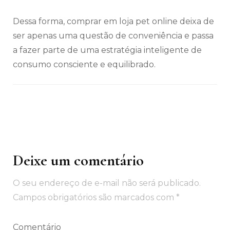
Dessa forma, comprar em loja pet online deixa de
ser apenas uma questão de conveniência e passa
a fazer parte de uma estratégia inteligente de
consumo consciente e equilibrado.
Deixe um comentário
Navegação
de
O seu endereço de e-mail não será publicado.
post
Campos obrigatórios são marcados com
*
Comentário