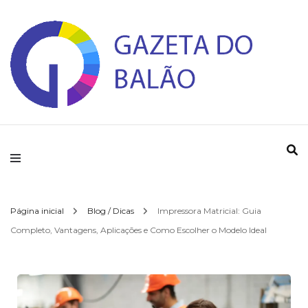
Gazeta do Balao
Página inicial
Blog / Dicas
Impressora Matricial: Guia
Completo, Vantagens, Aplicações e Como Escolher o Modelo Ideal