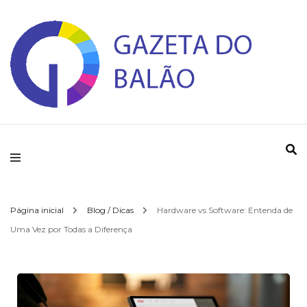
Gazeta do Balao
Página inicial
Blog / Dicas
Hardware vs Software: Entenda de
Uma Vez por Todas a Diferença