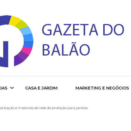
 do Balao
IAS
CASA E JARDIM
MARKETING E NEGÓCIOS
stalação e materiais de rede de proteção para janelas
ade
cional