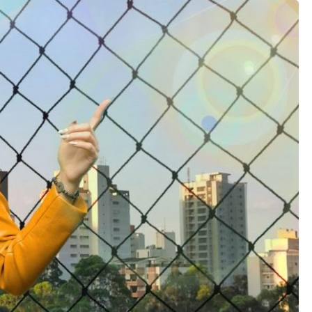
os gerais
enimento