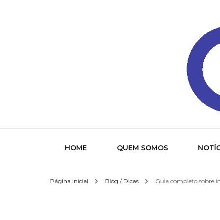
Gazeta
HOME
QUEM SOMOS
NOTÍC
Página inicial
Blog / Dicas
Guia completo sobre in
Socied
Interna