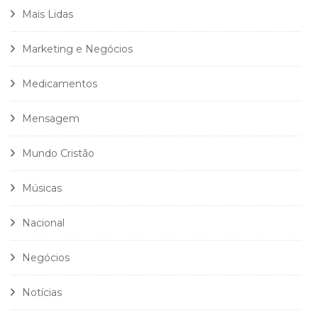
Mais Lidas
Marketing e Negócios
Medicamentos
Mensagem
Mundo Cristão
Músicas
Nacional
Negócios
Notícias