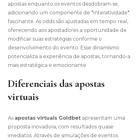
apostas enquanto os eventos desdobram-se,
adicionando um componente de *interatividade*
fascinante. As odds são ajustadas em tempo real,
oferecendo aos apostadores a oportunidade de
modificar suas estratégias conforme o
desenvolvimento do evento. Esse dinamismo
potencializa a experiência de apostas, tornando-a
mais estratégica e emocionante.
Diferenciais das apostas
virtuais
As
apostas virtuais Goldbet
apresentam uma
proposta inovadora, com resultados quase
imediatos. Através de simulações de eventos