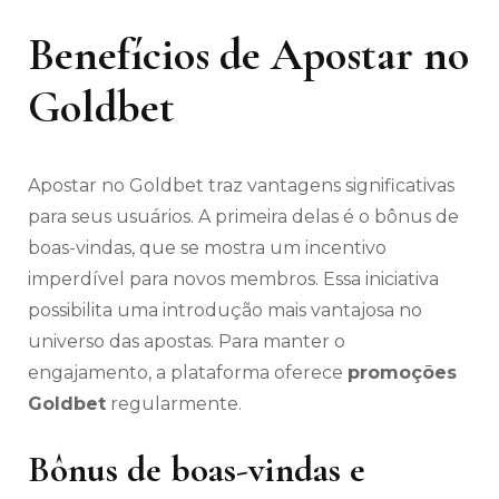
Benefícios de Apostar no
Goldbet
Apostar no Goldbet traz vantagens significativas
para seus usuários. A primeira delas é o bônus de
boas-vindas, que se mostra um incentivo
imperdível para novos membros. Essa iniciativa
possibilita uma introdução mais vantajosa no
universo das apostas. Para manter o
engajamento, a plataforma oferece
promoções
Goldbet
regularmente.
Bônus de boas-vindas e