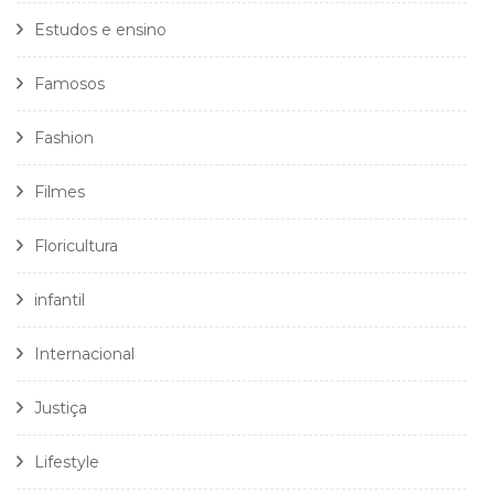
Estudos e ensino
Famosos
Fashion
Filmes
Floricultura
infantil
Internacional
Justiça
Lifestyle