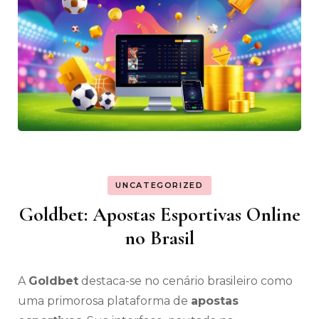
UNCATEGORIZED
Goldbet: Apostas Esportivas Online
no Brasil
A
Goldbet
destaca-se no cenário brasileiro como
uma primorosa plataforma de
apostas