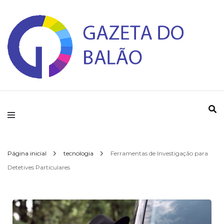
Gazeta do Balao
Página inicial
tecnologia
Ferramentas de Investigação para
Detetives Particulares