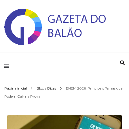
Gazeta do Balao
Página inicial
Blog / Dicas
ENEM 2026: Principais Temas que
Podem Cair na Prova