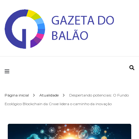
Gazeta do Balao
Página inicial
Atualidade
Despertando potenciais: O Fundo
Ecológico Blockchain da Crxxe lidera o caminho da inovação