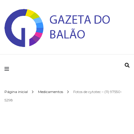
Gazeta do Balao
Página inicial
Medicamentos
Fotos de cytotec – (11) 97550-
5298