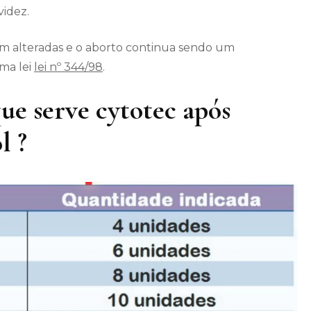
videz.
ram alteradas e o aborto continua sendo um
oma lei
lei nº 344/98
.
que serve cytotec após
l ?