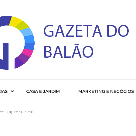
 do Balao
IAS
CASA E JARDIM
MARKETING E NEGÓCIOS
ec – (11) 97550-5298
ade
cional