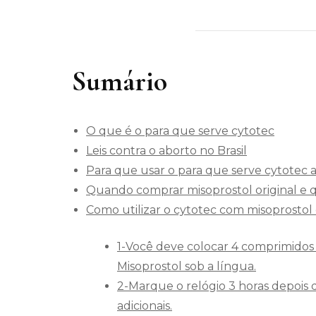
Sumário
O que é o para que serve cytotec
Leis contra o aborto no Brasil
Para que usar o para que serve cytotec 
Quando comprar misoprostol original e q
Como utilizar o cytotec com misoprostol o
1-Você deve colocar 4 comprimido
Misoprostol sob a língua.
2-Marque o relógio 3 horas depois de
adicionais.