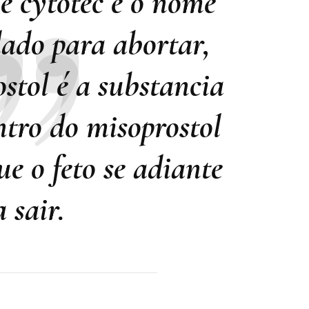
e cytotec é o nome
ado para abortar,
stol é a substancia
ntro do misoprostol
e o feto se adiante
a sair.