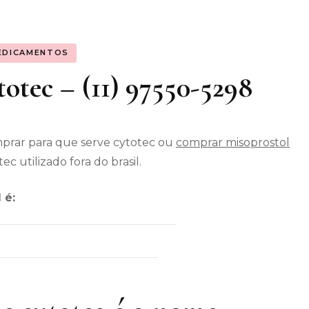
os gerais
EDICAMENTOS
enimento
totec – (11) 97550-5298
omprar para que serve cytotec ou
comprar misoprostol
 utilizado fora do brasil.
 é: