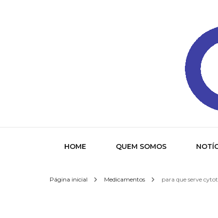
Gazeta
HOME
QUEM SOMOS
NOTÍC
Página inicial
Medicamentos
para que serve cytot
Socied
Interna