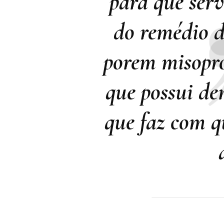
para que serv
do remédio d
porem misopro
que possui de
que faz com qu