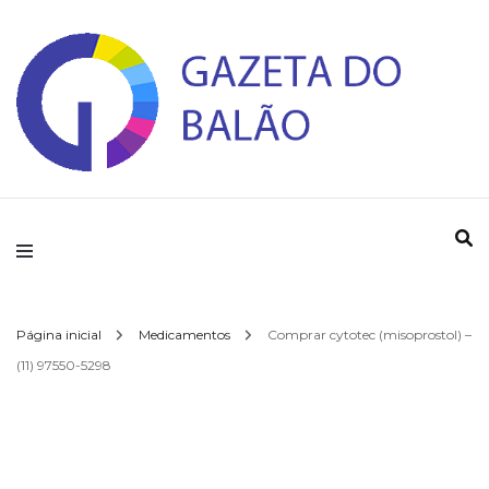
Gazeta do Balao
Página inicial
Medicamentos
Comprar cytotec (misoprostol) –
(11) 97550-5298