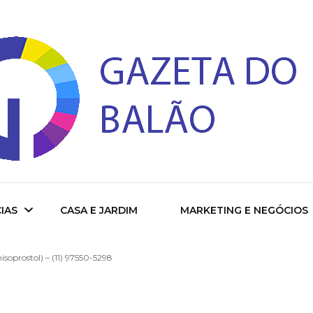
 do Balao
IAS
CASA E JARDIM
MARKETING E NEGÓCIOS
soprostol) – (11) 97550-5298
ade
cional