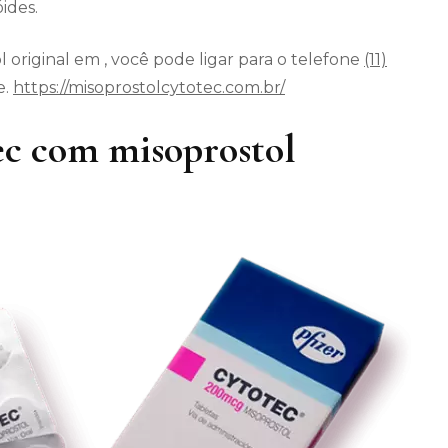
ides.
 original em , você pode ligar para o telefone
(11)
e.
https://misoprostolcytotec.com.br/
c com misoprostol