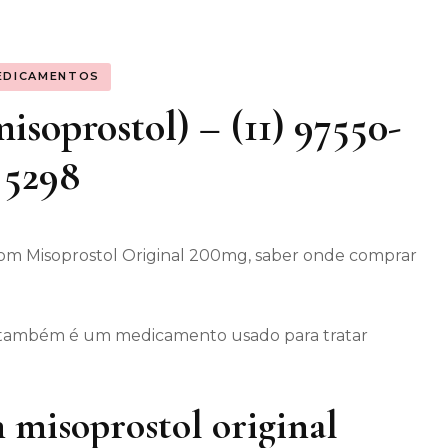
os gerais
EDICAMENTOS
enimento
soprostol) – (11) 97550-
5298
om Misoprostol Original 200mg, saber onde comprar
ec também é um medicamento usado para tratar
 misoprostol original