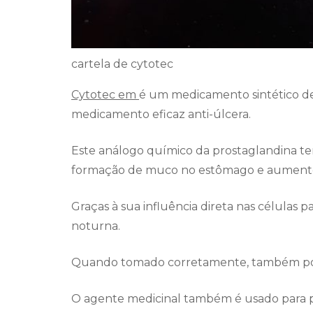
cartela de cytotec
Cytotec em
é um medicamento sintético d
medicamento eficaz anti-úlcera.
Este análogo químico da prostaglandina te
formação de muco no estômago e aumento 
Graças à sua influência direta nas células p
noturna.
Quando tomado corretamente, também pode
O agente medicinal também é usado para p