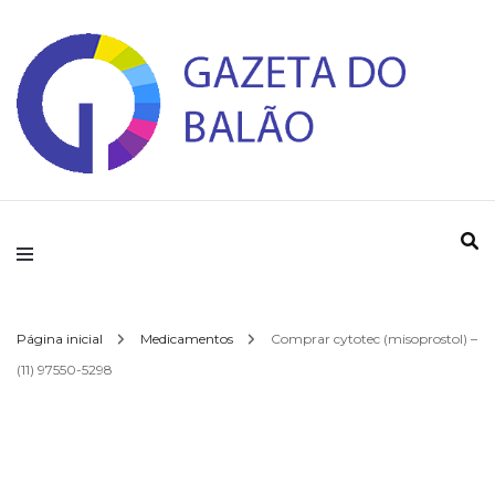
Gazeta do Balao
Página inicial
Medicamentos
Comprar cytotec (misoprostol) –
(11) 97550-5298