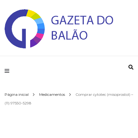
Gazeta do Balao
Página inicial
Medicamentos
Comprar cytotec (misoprostol) –
(11) 97550-5298