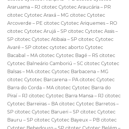
Araruama – RJ citotec Cytotec Araucária – PR
citotec Cytotec Araxá – MG citotec Cytotec
Arcoverde – PE citotec Cytotec Ariquemes – RO
citotec Cytotec Arujá – SP citotec Cytotec Assis –
SP citotec Cytotec Atibaia – SP citotec Cytotec
Avaré – SP citotec cytotec aborto Cytotec
Bacabal – MA citotec Cytotec Bagé – RS citotec
Cytotec Balneário Camboriú – SC citotec Cytotec
Balsas – MA citotec Cytotec Barbacena – MG
citotec Cytotec Barcarena – PA citotec Cytotec
Barra do Corda – MA citotec Cytotec Barra do
Piraí – RJ citotec Cytotec Barra Mansa – RJ citotec
Cytotec Barreiras – BA citotec Cytotec Barretos –
SP citotec Cytotec Barueri – SP citotec Cytotec
Bauru – SP citotec Cytotec Bayeux – PB citotec
Cytotec Bebedouro – SP citotec Cytotec Belém –