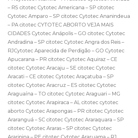
– RS citotec Cytotec Americana – SP citotec
Cytotec Amparo – SP citotec Cytotec Ananindeua
– PA citotec CYTOTEC ABORTO VEJA MAIS
CIDADES Cytotec Anápolis – GO citotec Cytotec
Andradina – SP citotec Cytotec Angra dos Reis –
RJCytotec Aparecida de Perdigão – GO Cytotec
Apucarana – PR citotec Cytotec Aquiraz – CE
citotec Cytotec Aracaju – SE citotec Cytotec
Aracati – CE citotec Cytotec Araçatuba – SP
citotec Cytotec Aracruz – ES citotec Cytotec
Araguaína – TO citotec Cytotec Araguari – MG
citotec Cytotec Arapiraca – AL citotec cytotec
aborto Cytotec Arapongas – PR citotec Cytotec
Araranguá – SC citotec Cytotec Araraquara – SP
citotec Cytotec Araras – SP citotec Cytotec
Araripina – PE citotec Cytotec Araruama – RJ