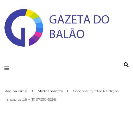
Gazeta do Balao
Página inicial
Medicamentos
Comprar cytotec Perdigão
(misoprostol) – (11) 97550-5298