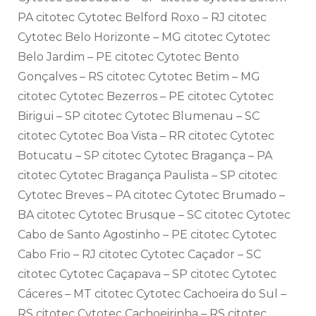
PA citotec Cytotec Belford Roxo – RJ citotec
Cytotec Belo Horizonte – MG citotec Cytotec
Belo Jardim – PE citotec Cytotec Bento
Gonçalves – RS citotec Cytotec Betim – MG
citotec Cytotec Bezerros – PE citotec Cytotec
Birigui – SP citotec Cytotec Blumenau – SC
citotec Cytotec Boa Vista – RR citotec Cytotec
Botucatu – SP citotec Cytotec Bragança – PA
citotec Cytotec Bragança Paulista – SP citotec
Cytotec Breves – PA citotec Cytotec Brumado –
BA citotec Cytotec Brusque – SC citotec Cytotec
Cabo de Santo Agostinho – PE citotec Cytotec
Cabo Frio – RJ citotec Cytotec Caçador – SC
citotec Cytotec Caçapava – SP citotec Cytotec
Cáceres – MT citotec Cytotec Cachoeira do Sul –
RS citotec Cytotec Cachoeirinha – RS citotec