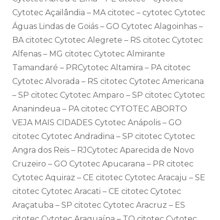
Cytotec Açailândia – MA citotec – cytotec Cytotec
Águas Lindas de Goiás – GO Cytotec Alagoinhas –
BA citotec Cytotec Alegrete – RS citotec Cytotec
Alfenas – MG citotec Cytotec Almirante
Tamandaré – PRCytotec Altamira – PA citotec
Cytotec Alvorada – RS citotec Cytotec Americana
– SP citotec Cytotec Amparo – SP citotec Cytotec
Ananindeua – PA citotec CYTOTEC ABORTO
VEJA MAIS CIDADES Cytotec Anápolis – GO
citotec Cytotec Andradina – SP citotec Cytotec
Angra dos Reis – RJCytotec Aparecida de Novo
Cruzeiro – GO Cytotec Apucarana – PR citotec
Cytotec Aquiraz – CE citotec Cytotec Aracaju – SE
citotec Cytotec Aracati – CE citotec Cytotec
Araçatuba – SP citotec Cytotec Aracruz – ES
citotec Cytotec Araguaína – TO citotec Cytotec