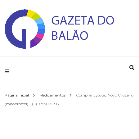
Gazeta do Balao
Página inicial
Medicamentos
Comprar cytotec Novo Cruzeiro
(misoprostol) – (11) 97550-5298