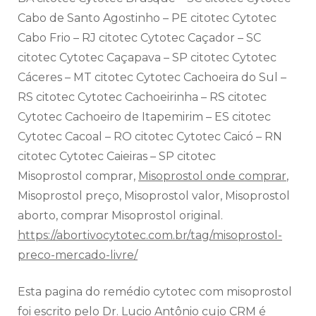
Cabo de Santo Agostinho – PE citotec Cytotec
Cabo Frio – RJ citotec Cytotec Caçador – SC
citotec Cytotec Caçapava – SP citotec Cytotec
Cáceres – MT citotec Cytotec Cachoeira do Sul –
RS citotec Cytotec Cachoeirinha – RS citotec
Cytotec Cachoeiro de Itapemirim – ES citotec
Cytotec Cacoal – RO citotec Cytotec Caicó – RN
citotec Cytotec Caieiras – SP citotec
Misoprostol comprar,
Misoprostol onde comprar
,
Misoprostol preço, Misoprostol valor, Misoprostol
aborto, comprar Misoprostol original.
https://abortivocytotec.com.br/tag/misoprostol-
preco-mercado-livre/
Esta pagina do remédio cytotec com misoprostol
foi escrito pelo Dr. Lucio Antônio cujo CRM é