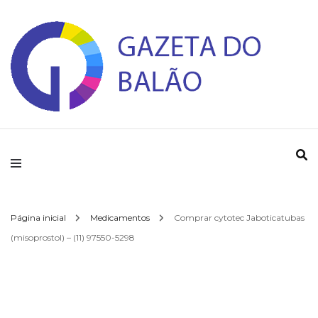
Gazeta do Balao
Página inicial
Medicamentos
Comprar cytotec Jaboticatubas
(misoprostol) – (11) 97550-5298