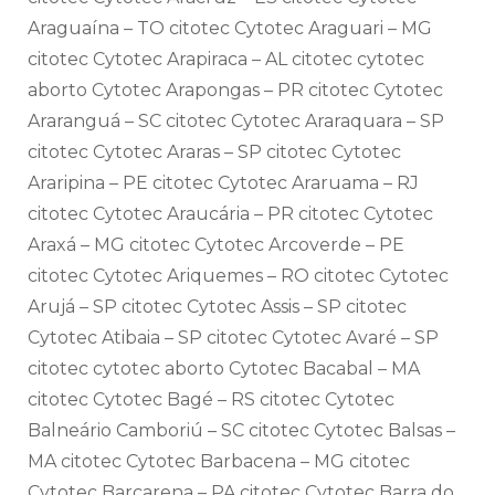
Araguaína – TO citotec Cytotec Araguari – MG
citotec Cytotec Arapiraca – AL citotec cytotec
aborto Cytotec Arapongas – PR citotec Cytotec
Araranguá – SC citotec Cytotec Araraquara – SP
citotec Cytotec Araras – SP citotec Cytotec
Araripina – PE citotec Cytotec Araruama – RJ
citotec Cytotec Araucária – PR citotec Cytotec
Araxá – MG citotec Cytotec Arcoverde – PE
citotec Cytotec Ariquemes – RO citotec Cytotec
Arujá – SP citotec Cytotec Assis – SP citotec
Cytotec Atibaia – SP citotec Cytotec Avaré – SP
citotec cytotec aborto Cytotec Bacabal – MA
citotec Cytotec Bagé – RS citotec Cytotec
Balneário Camboriú – SC citotec Cytotec Balsas –
MA citotec Cytotec Barbacena – MG citotec
Cytotec Barcarena – PA citotec Cytotec Barra do