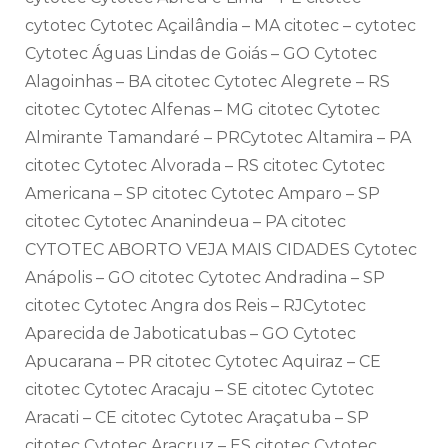
cytotec Cytotec Açailândia – MA citotec – cytotec
Cytotec Águas Lindas de Goiás – GO Cytotec
Alagoinhas – BA citotec Cytotec Alegrete – RS
citotec Cytotec Alfenas – MG citotec Cytotec
Almirante Tamandaré – PRCytotec Altamira – PA
citotec Cytotec Alvorada – RS citotec Cytotec
Americana – SP citotec Cytotec Amparo – SP
citotec Cytotec Ananindeua – PA citotec
CYTOTEC ABORTO VEJA MAIS CIDADES Cytotec
Anápolis – GO citotec Cytotec Andradina – SP
citotec Cytotec Angra dos Reis – RJCytotec
Aparecida de Jaboticatubas – GO Cytotec
Apucarana – PR citotec Cytotec Aquiraz – CE
citotec Cytotec Aracaju – SE citotec Cytotec
Aracati – CE citotec Cytotec Araçatuba – SP
citotec Cytotec Aracruz – ES citotec Cytotec