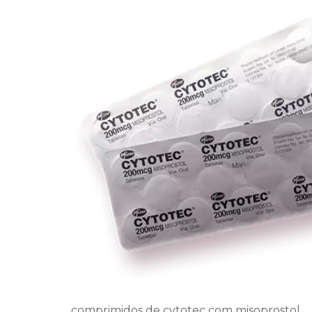
comprimidos de cytotec com misoprostol