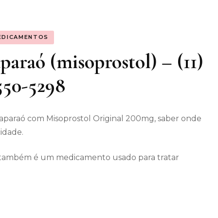
os gerais
EDICAMENTOS
enimento
araó (misoprostol) – (11)
550-5298
aparaó com Misoprostol Original 200mg, saber onde
cidade.
ec também é um medicamento usado para tratar