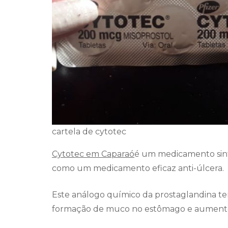
cartela de cytotec
Cytotec em Caparaó
é um medicamento sint
como um medicamento eficaz anti-úlcera.
Este análogo químico da prostaglandina te
formação de muco no estômago e aumento 