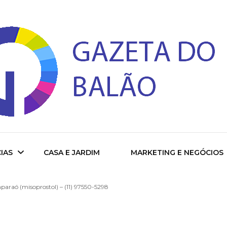
 do Balao
IAS
CASA E JARDIM
MARKETING E NEGÓCIOS
araó (misoprostol) – (11) 97550-5298
ade
cional