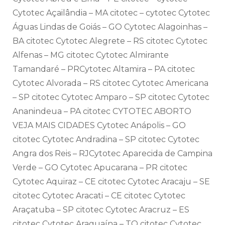
Cytotec Açailândia – MA citotec – cytotec Cytotec
Águas Lindas de Goiás – GO Cytotec Alagoinhas –
BA citotec Cytotec Alegrete – RS citotec Cytotec
Alfenas – MG citotec Cytotec Almirante
Tamandaré – PRCytotec Altamira – PA citotec
Cytotec Alvorada – RS citotec Cytotec Americana
– SP citotec Cytotec Amparo – SP citotec Cytotec
Ananindeua – PA citotec CYTOTEC ABORTO
VEJA MAIS CIDADES Cytotec Anápolis – GO
citotec Cytotec Andradina – SP citotec Cytotec
Angra dos Reis – RJCytotec Aparecida de Campina
Verde – GO Cytotec Apucarana – PR citotec
Cytotec Aquiraz – CE citotec Cytotec Aracaju – SE
citotec Cytotec Aracati – CE citotec Cytotec
Araçatuba – SP citotec Cytotec Aracruz – ES
citotec Cytotec Araguaína – TO citotec Cytotec