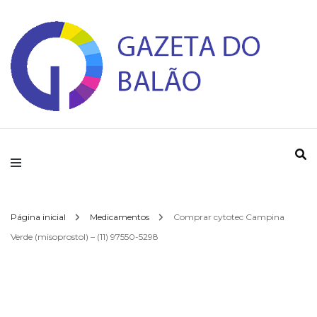
Gazeta do Balao
Página inicial
Medicamentos
Comprar cytotec Campina
Verde (misoprostol) – (11) 97550-5298