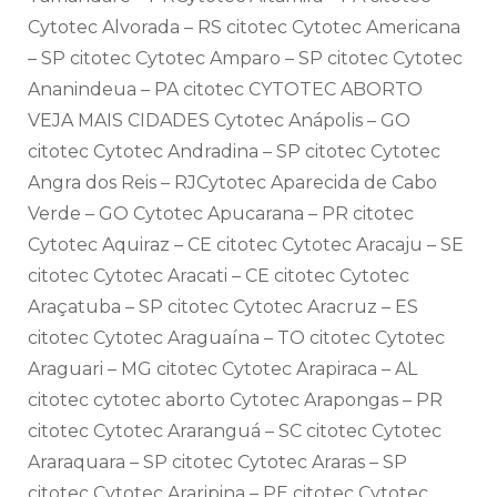
Cytotec Alvorada – RS citotec Cytotec Americana
– SP citotec Cytotec Amparo – SP citotec Cytotec
Ananindeua – PA citotec CYTOTEC ABORTO
VEJA MAIS CIDADES Cytotec Anápolis – GO
citotec Cytotec Andradina – SP citotec Cytotec
Angra dos Reis – RJCytotec Aparecida de Cabo
Verde – GO Cytotec Apucarana – PR citotec
Cytotec Aquiraz – CE citotec Cytotec Aracaju – SE
citotec Cytotec Aracati – CE citotec Cytotec
Araçatuba – SP citotec Cytotec Aracruz – ES
citotec Cytotec Araguaína – TO citotec Cytotec
Araguari – MG citotec Cytotec Arapiraca – AL
citotec cytotec aborto Cytotec Arapongas – PR
citotec Cytotec Araranguá – SC citotec Cytotec
Araraquara – SP citotec Cytotec Araras – SP
citotec Cytotec Araripina – PE citotec Cytotec