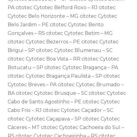
PA citotec Cytotec Belford Roxo – RJ citotec
Cytotec Belo Horizonte – MG citotec Cytotec
Belo Jardim – PE citotec Cytotec Bento
Gonçalves – RS citotec Cytotec Betim – MG
citotec Cytotec Bezerros – PE citotec Cytotec
Birigui – SP citotec Cytotec Blumenau – SC
citotec Cytotec Boa Vista – RR citotec Cytotec
Botucatu – SP citotec Cytotec Bragança – PA
citotec Cytotec Bragança Paulista – SP citotec
Cytotec Breves – PA citotec Cytotec Brumado –
BA citotec Cytotec Brusque – SC citotec Cytotec
Cabo de Santo Agostinho – PE citotec Cytotec
Cabo Frio – RJ citotec Cytotec Caçador – SC
citotec Cytotec Caçapava – SP citotec Cytotec
Cáceres – MT citotec Cytotec Cachoeira do Sul –
RS citotec Cytotec Cachoeirinha – RS citotec