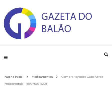
Gazeta do Balao
Página inicial
Medicamentos
Comprar cytotec Cabo Verde
(misoprostol) – (11) 97550-5298