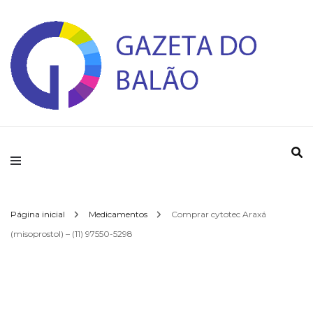
Gazeta do Balao
Página inicial
Medicamentos
Comprar cytotec Araxá
(misoprostol) – (11) 97550-5298