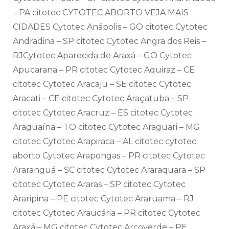
– PA citotec CYTOTEC ABORTO VEJA MAIS
CIDADES Cytotec Anápolis – GO citotec Cytotec
Andradina – SP citotec Cytotec Angra dos Reis –
RJCytotec Aparecida de Araxá – GO Cytotec
Apucarana – PR citotec Cytotec Aquiraz – CE
citotec Cytotec Aracaju – SE citotec Cytotec
Aracati – CE citotec Cytotec Araçatuba – SP
citotec Cytotec Aracruz – ES citotec Cytotec
Araguaína – TO citotec Cytotec Araguari – MG
citotec Cytotec Arapiraca – AL citotec cytotec
aborto Cytotec Arapongas – PR citotec Cytotec
Araranguá – SC citotec Cytotec Araraquara – SP
citotec Cytotec Araras – SP citotec Cytotec
Araripina – PE citotec Cytotec Araruama – RJ
citotec Cytotec Araucária – PR citotec Cytotec
Araxá – MG citotec Cytotec Arcoverde – PE