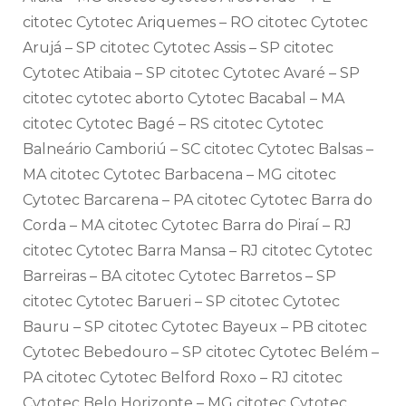
citotec Cytotec Ariquemes – RO citotec Cytotec
Arujá – SP citotec Cytotec Assis – SP citotec
Cytotec Atibaia – SP citotec Cytotec Avaré – SP
citotec cytotec aborto Cytotec Bacabal – MA
citotec Cytotec Bagé – RS citotec Cytotec
Balneário Camboriú – SC citotec Cytotec Balsas –
MA citotec Cytotec Barbacena – MG citotec
Cytotec Barcarena – PA citotec Cytotec Barra do
Corda – MA citotec Cytotec Barra do Piraí – RJ
citotec Cytotec Barra Mansa – RJ citotec Cytotec
Barreiras – BA citotec Cytotec Barretos – SP
citotec Cytotec Barueri – SP citotec Cytotec
Bauru – SP citotec Cytotec Bayeux – PB citotec
Cytotec Bebedouro – SP citotec Cytotec Belém –
PA citotec Cytotec Belford Roxo – RJ citotec
Cytotec Belo Horizonte – MG citotec Cytotec