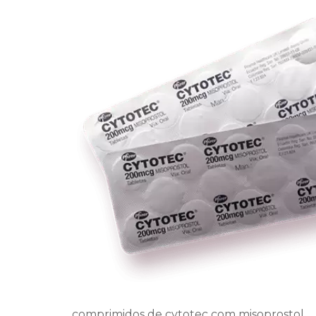
comprimidos de cytotec com misoprostol