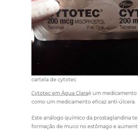
cartela de cytotec
Cytotec em Água Clara
é um medicamento s
como um medicamento eficaz anti-úlcera.
Este análogo químico da prostaglandina te
formação de muco no estômago e aumento 