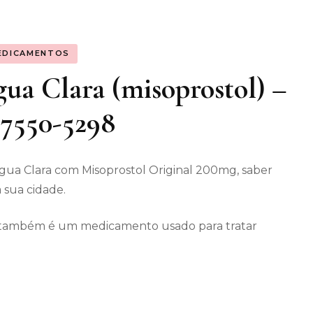
os gerais
EDICAMENTOS
enimento
ua Clara (misoprostol) –
 97550-5298
gua Clara com Misoprostol Original 200mg, saber
 sua cidade.
ec também é um medicamento usado para tratar