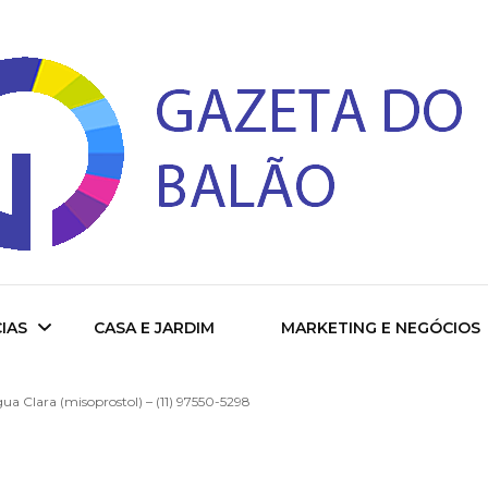
 do Balao
IAS
CASA E JARDIM
MARKETING E NEGÓCIOS
a Clara (misoprostol) – (11) 97550-5298
ade
cional