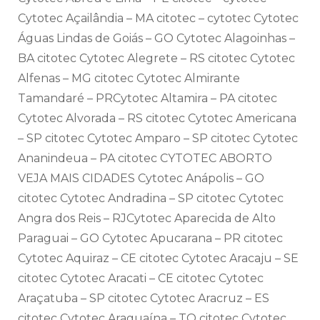
Cytotec Açailândia – MA citotec – cytotec Cytotec
Águas Lindas de Goiás – GO Cytotec Alagoinhas –
BA citotec Cytotec Alegrete – RS citotec Cytotec
Alfenas – MG citotec Cytotec Almirante
Tamandaré – PRCytotec Altamira – PA citotec
Cytotec Alvorada – RS citotec Cytotec Americana
– SP citotec Cytotec Amparo – SP citotec Cytotec
Ananindeua – PA citotec CYTOTEC ABORTO
VEJA MAIS CIDADES Cytotec Anápolis – GO
citotec Cytotec Andradina – SP citotec Cytotec
Angra dos Reis – RJCytotec Aparecida de Alto
Paraguai – GO Cytotec Apucarana – PR citotec
Cytotec Aquiraz – CE citotec Cytotec Aracaju – SE
citotec Cytotec Aracati – CE citotec Cytotec
Araçatuba – SP citotec Cytotec Aracruz – ES
citotec Cytotec Araguaína – TO citotec Cytotec