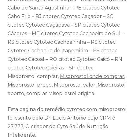
Cabo de Santo Agostinho – PE citotec Cytotec
Cabo Frio – RJ citotec Cytotec Caçador – SC
citotec Cytotec Caçapava – SP citotec Cytotec
Cáceres – MT citotec Cytotec Cachoeira do Sul –
RS citotec Cytotec Cachoeirinha – RS citotec
Cytotec Cachoeiro de Itapemirim – ES citotec
Cytotec Cacoal – RO citotec Cytotec Caicó – RN
citotec Cytotec Caieiras – SP citotec
Misoprostol comprar,
Misoprostol onde comprar
,
Misoprostol preço, Misoprostol valor, Misoprostol
aborto, comprar Misoprostol original.
Esta pagina do remédio cytotec com misoprostol
foi escrito pelo Dr. Lucio Antônio cujo CRM é
27.777, O criador do Cyto Saúde Nutrição
Inteligente.