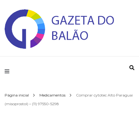
Gazeta do Balao
Página inicial
Medicamentos
Comprar cytotec Alto Paraguai
(misoprostol) – (11) 97550-5298