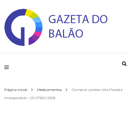
Gazeta do Balao
Página inicial
Medicamentos
Comprar cytotec Alta Floresta
(misoprostol) – (11) 97550-5298