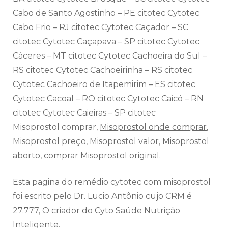
Cabo de Santo Agostinho – PE citotec Cytotec
Cabo Frio – RJ citotec Cytotec Caçador – SC
citotec Cytotec Caçapava – SP citotec Cytotec
Cáceres – MT citotec Cytotec Cachoeira do Sul –
RS citotec Cytotec Cachoeirinha – RS citotec
Cytotec Cachoeiro de Itapemirim – ES citotec
Cytotec Cacoal – RO citotec Cytotec Caicó – RN
citotec Cytotec Caieiras – SP citotec
Misoprostol comprar,
Misoprostol onde comprar
,
Misoprostol preço, Misoprostol valor, Misoprostol
aborto, comprar Misoprostol original.
Esta pagina do remédio cytotec com misoprostol
foi escrito pelo Dr. Lucio Antônio cujo CRM é
27.777, O criador do Cyto Saúde Nutrição
Inteligente.