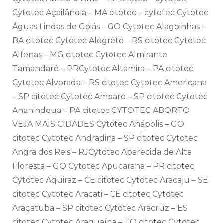
Cytotec Açailândia – MA citotec – cytotec Cytotec
Águas Lindas de Goiás – GO Cytotec Alagoinhas –
BA citotec Cytotec Alegrete – RS citotec Cytotec
Alfenas – MG citotec Cytotec Almirante
Tamandaré – PRCytotec Altamira – PA citotec
Cytotec Alvorada – RS citotec Cytotec Americana
– SP citotec Cytotec Amparo – SP citotec Cytotec
Ananindeua – PA citotec CYTOTEC ABORTO
VEJA MAIS CIDADES Cytotec Anápolis – GO
citotec Cytotec Andradina – SP citotec Cytotec
Angra dos Reis – RJCytotec Aparecida de Alta
Floresta – GO Cytotec Apucarana – PR citotec
Cytotec Aquiraz – CE citotec Cytotec Aracaju – SE
citotec Cytotec Aracati – CE citotec Cytotec
Araçatuba – SP citotec Cytotec Aracruz – ES
citotec Cytotec Araguaína – TO citotec Cytotec