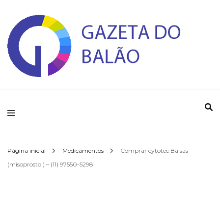
Gazeta do Balao
Página inicial
Medicamentos
Comprar cytotec Balsas
(misoprostol) – (11) 97550-5298