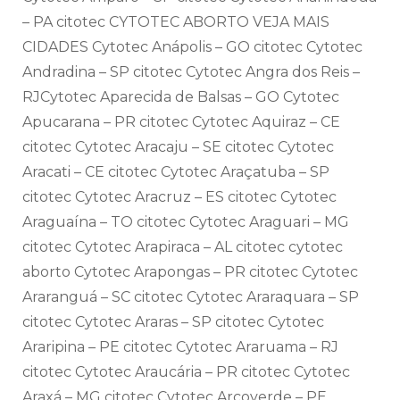
– PA citotec CYTOTEC ABORTO VEJA MAIS
CIDADES Cytotec Anápolis – GO citotec Cytotec
Andradina – SP citotec Cytotec Angra dos Reis –
RJCytotec Aparecida de Balsas – GO Cytotec
Apucarana – PR citotec Cytotec Aquiraz – CE
citotec Cytotec Aracaju – SE citotec Cytotec
Aracati – CE citotec Cytotec Araçatuba – SP
citotec Cytotec Aracruz – ES citotec Cytotec
Araguaína – TO citotec Cytotec Araguari – MG
citotec Cytotec Arapiraca – AL citotec cytotec
aborto Cytotec Arapongas – PR citotec Cytotec
Araranguá – SC citotec Cytotec Araraquara – SP
citotec Cytotec Araras – SP citotec Cytotec
Araripina – PE citotec Cytotec Araruama – RJ
citotec Cytotec Araucária – PR citotec Cytotec
Araxá – MG citotec Cytotec Arcoverde – PE