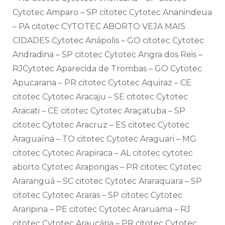
Cytotec Amparo – SP citotec Cytotec Ananindeua
– PA citotec CYTOTEC ABORTO VEJA MAIS
CIDADES Cytotec Anápolis – GO citotec Cytotec
Andradina – SP citotec Cytotec Angra dos Reis –
RJCytotec Aparecida de Trombas – GO Cytotec
Apucarana – PR citotec Cytotec Aquiraz – CE
citotec Cytotec Aracaju – SE citotec Cytotec
Aracati – CE citotec Cytotec Araçatuba – SP
citotec Cytotec Aracruz – ES citotec Cytotec
Araguaína – TO citotec Cytotec Araguari – MG
citotec Cytotec Arapiraca – AL citotec cytotec
aborto Cytotec Arapongas – PR citotec Cytotec
Araranguá – SC citotec Cytotec Araraquara – SP
citotec Cytotec Araras – SP citotec Cytotec
Araripina – PE citotec Cytotec Araruama – RJ
citotec Cytotec Araucária – PR citotec Cytotec