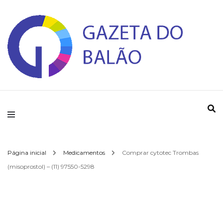
Gazeta do Balao
Página inicial
Medicamentos
Comprar cytotec Trombas
(misoprostol) – (11) 97550-5298