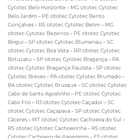
Cytotec Belo Horizonte – MG citotec Cytotec
Belo Jardim – PE citotec Cytotec Bento
Gonçalves – RS citotec Cytotec Betim – MG
citotec Cytotec Bezerros – PE citotec Cytotec
Birigui – SP citotec Cytotec Blumenau – SC
citotec Cytotec Boa Vista – RR citotec Cytotec
Botucatu – SP citotec Cytotec Bragança – PA
citotec Cytotec Bragança Paulista – SP citotec
Cytotec Breves – PA citotec Cytotec Brumado –
BA citotec Cytotec Brusque – SC citotec Cytotec
Cabo de Santo Agostinho – PE citotec Cytotec
Cabo Frio – RJ citotec Cytotec Caçador – SC
citotec Cytotec Caçapava – SP citotec Cytotec
Cáceres – MT citotec Cytotec Cachoeira do Sul –
RS citotec Cytotec Cachoeirinha – RS citotec
Cytotec Cachoeiro de Itapemirim – ES citotec