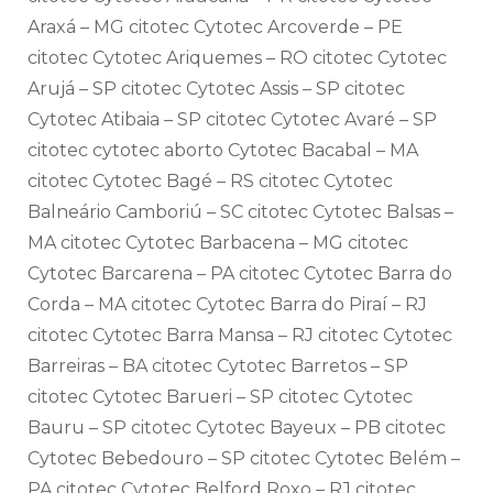
Araxá – MG citotec Cytotec Arcoverde – PE
citotec Cytotec Ariquemes – RO citotec Cytotec
Arujá – SP citotec Cytotec Assis – SP citotec
Cytotec Atibaia – SP citotec Cytotec Avaré – SP
citotec cytotec aborto Cytotec Bacabal – MA
citotec Cytotec Bagé – RS citotec Cytotec
Balneário Camboriú – SC citotec Cytotec Balsas –
MA citotec Cytotec Barbacena – MG citotec
Cytotec Barcarena – PA citotec Cytotec Barra do
Corda – MA citotec Cytotec Barra do Piraí – RJ
citotec Cytotec Barra Mansa – RJ citotec Cytotec
Barreiras – BA citotec Cytotec Barretos – SP
citotec Cytotec Barueri – SP citotec Cytotec
Bauru – SP citotec Cytotec Bayeux – PB citotec
Cytotec Bebedouro – SP citotec Cytotec Belém –
PA citotec Cytotec Belford Roxo – RJ citotec