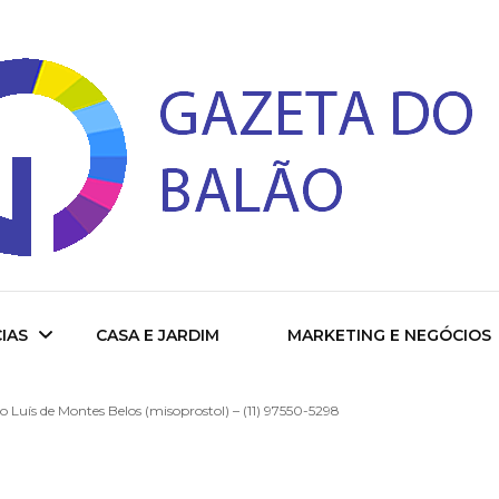
 do Balao
IAS
CASA E JARDIM
MARKETING E NEGÓCIOS
 Luís de Montes Belos (misoprostol) – (11) 97550-5298
ade
cional